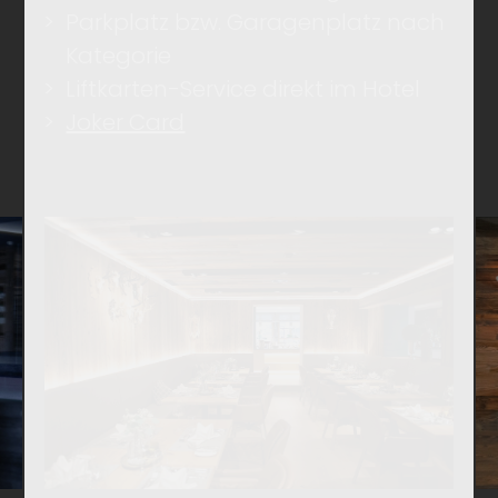
Parkplatz bzw. Garagenplatz nach
Kategorie
Liftkarten-Service direkt im Hotel
Joker Card