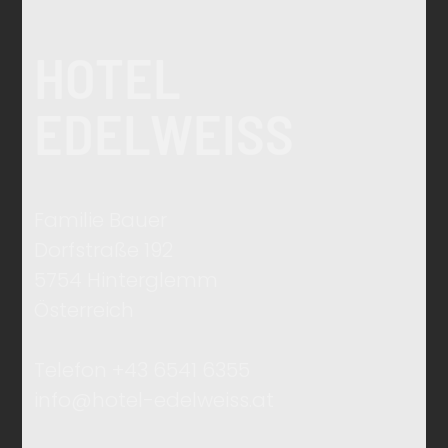
HOTEL
EDELWEISS
Familie Bauer
Dorfstraße 192
5754 Hinterglemm
Österreich
Telefon +43 6541 6355
info@hotel-edelweiss.at