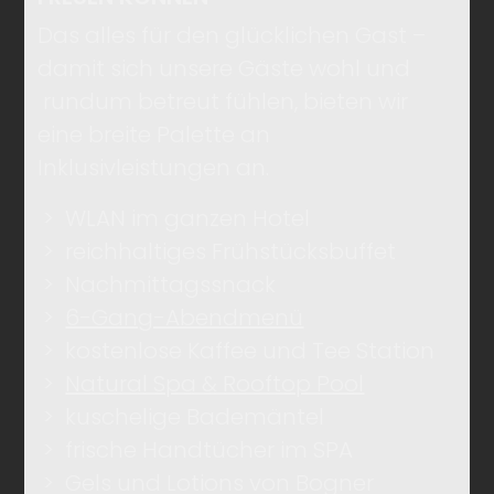
Das alles für den glücklichen Gast –
damit sich unsere Gäste wohl und
rundum betreut fühlen, bieten wir
eine breite Palette an
Inklusivleistungen an.
WLAN im ganzen Hotel
reichhaltiges Frühstücksbuffet
Nachmittagssnack
6-Gang-Abendmenü
kostenlose Kaffee und Tee Station
Natural Spa & Rooftop Pool
kuschelige Bademäntel
frische Handtücher im SPA
Gels und Lotions von Bogner