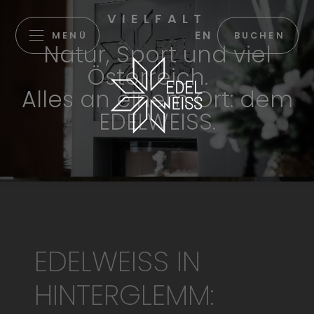
VIELFALT
EN
MENÜ
BUCHEN
Natur, Sport und viel
Österreich.
Alles an einem Ort: dem
EDELWEISS.
EDELWEISS IN
HINTERGLEMM: