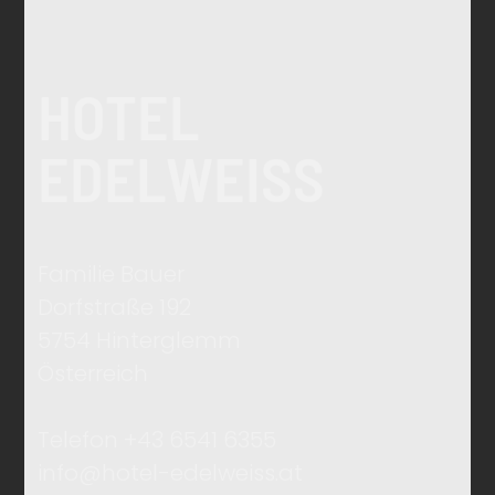
HOTEL
EDELWEISS
Familie Bauer
Dorfstraße 192
5754 Hinterglemm
Österreich
Telefon +43 6541 6355
info@hotel-edelweiss.at