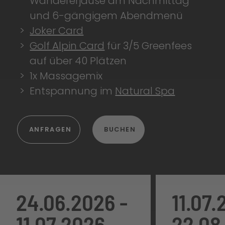
Wandererjause am Nachmittag
und 6-gängigem Abendmenü
Joker Card
Golf Alpin Card
für 3/5 Greenfees
auf über 40 Plätzen
1x Massagemix
Entspannung im
Natural Spa
ANFRAGEN
BUCHEN
24.06.2026 -
11.07.
11
.07.2026
22.08