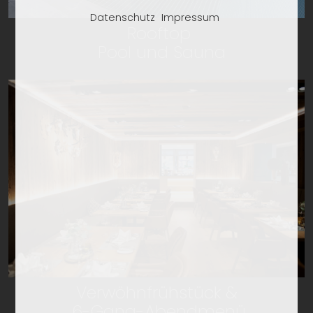
Datenschutz
Impressum
Rooftop
Pool und Sauna
Verwöhnfrühstück &
6-Gang-Abendmenü